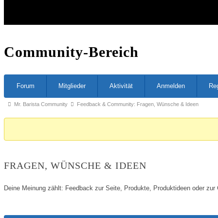
Community-Bereich
Forum-
Forum
Mitglieder
Aktivität
Anmelden
Reg
Navigation
Forum-
Mr. Barista Community
Feedback & Community: Fragen, Wünsche & Ideen
Breadcrumbs
-
Du
bist
FRAGEN, WÜNSCHE & IDEEN
hier:
Deine Meinung zählt: Feedback zur Seite, Produkte, Produktideen oder zur