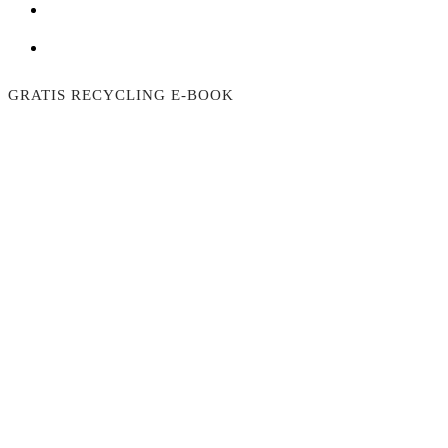
GRATIS RECYCLING E-BOOK
Vorname
Vorname
Sprache
English or German
Email
E-Mail
Adresse