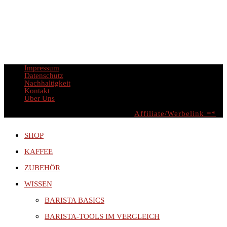
JA SCHICKE ES MIR
Impressum
Datenschutz
Nachhaltigkeit
Kontakt
Über Uns
© Copyright - Mr. Barista®, 2026 -
Affiliate/Werbelink =*
SHOP
KAFFEE
ZUBEHÖR
WISSEN
BARISTA BASICS
BARISTA-TOOLS IM VERGLEICH