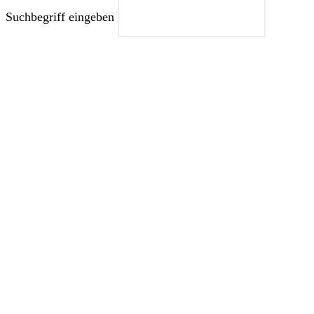
Suchbegriff eingeben
Close
this
module
HOL DIR DAS BELIEBTE
MR. BARISTA